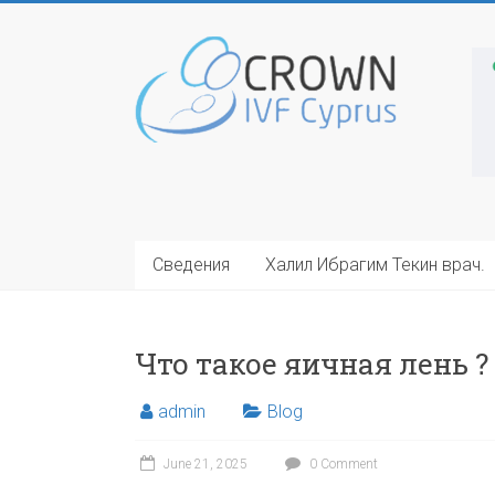
Skip
to
Cyprus
content
IVF
Center
Egg
Donation
Cyprus
Сведения
Халил Ибрагим Текин врач.
Что такое яичная лень ?
admin
Blog
June 21, 2025
0 Comment